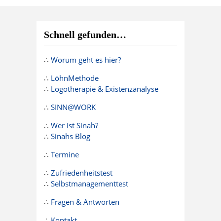
Schnell gefunden…
∴
Worum geht es hier?
∴
LöhnMethode
∴
Logotherapie & Existenzanalyse
∴
SINN@WORK
∴
Wer ist Sinah?
∴
Sinahs Blog
∴
Termine
∴
Zufriedenheitstest
∴
Selbstmanagementtest
∴
Fragen & Antworten
∴
Kontakt