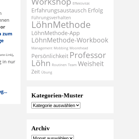
Workshop
Effektivität
Erfahrungsaustausch
Erfolg
n
Führungsverhalten
Ihnen
LöhnMethode
tor
LöhnMethode-App
Ja zum
LöhnMethode-Workbook
ge
Management
Mobbing
Moorehead
Professor
,
Persönlichkeit
liate-Link)
Löhn
g in nur
Weisheit
Routinen
Team
Zeit
Übung
...
Kategorien-Muster
Archiv