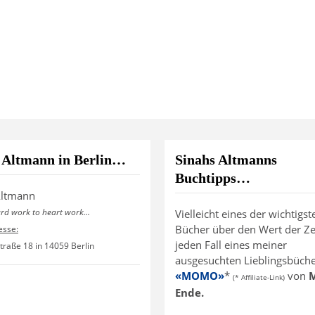
 Altmann in Berlin…
Sinahs Altmanns
Buchtipps…
Altmann
ard work to heart work...
Vielleicht eines der wichtigst
Bücher über den Wert der Zei
esse:
jeden Fall eines meiner
traße 18 in 14059 Berlin
ausgesuchten Lieblingsbücher
«MOMO»
*
von
M
(* Affiliate-Link)
Ende.