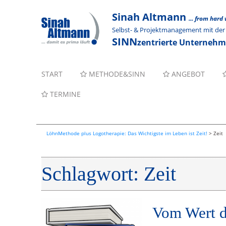
Sinah Altmann
... from hard
Selbst- & Projektmanagement mit d
SINN
zentrierte Unterneh
START
METHODE&SINN
ANGEBOT
TERMINE
LöhnMethode plus Logotherapie: Das Wichtigste im Leben ist Zeit!
>
Zeit
Schlagwort:
Zeit
Vom Wert d