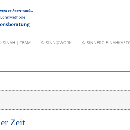
 work to heart work...
er LöhnMethode
mensberatung
SINAH | TEAM
SINN@WORK
SINNERGIE-NÄHKÄST
er Zeit