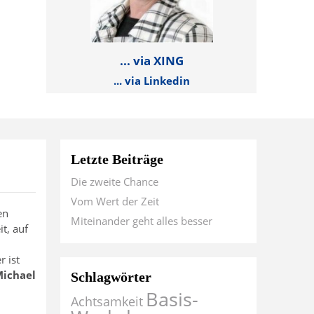
... via XING
... via Linkedin
Letzte Beiträge
Die zweite Chance
Vom Wert der Zeit
en
Miteinander geht alles besser
t, auf
 ist
ichael
Schlagwörter
Basis-
Achtsamkeit