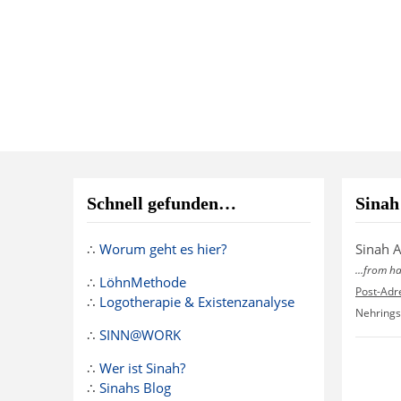
Schnell gefunden…
Sinah
∴
Worum geht es hier?
Sinah 
...from h
∴
LöhnMethode
Post-Adr
∴
Logotherapie & Existenzanalyse
Nehrings
∴
SINN@WORK
∴
Wer ist Sinah?
∴
Sinahs Blog