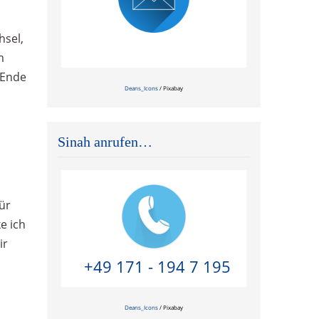
hsel,
Zeitnahe Antwort garantiert!
m
 Ende
Deans_Icons
/ Pixabay
Sinah anrufen…
ür
e ich
ir
+49 171 - 194 7 195
Deans_Icons
/ Pixabay