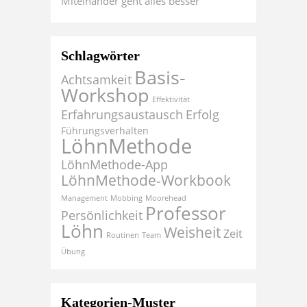
Miteinander geht alles besser
Schlagwörter
Basis-
Achtsamkeit
Workshop
Effektivität
Erfahrungsaustausch
Erfolg
Führungsverhalten
LöhnMethode
LöhnMethode-App
LöhnMethode-Workbook
Management
Mobbing
Moorehead
Professor
Persönlichkeit
Löhn
Weisheit
Zeit
Routinen
Team
Übung
Kategorien-Muster