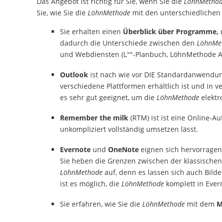
Das Angebot ist richtig für Sie, wenn Sie die
LöhnMetho
Sie, wie Sie die
LöhnMethode
mit den unterschiedlichen
Sie erhalten einen
Überblick über Programme,
dadurch die Unterschiede zwischen den
LöhnMe
und Webdiensten (L°°-Planbuch, LöhnMethode A
Outlook
ist nach wie vor DIE Standardanwendun
verschiedene Plattformen erhältlich ist und in
es sehr gut geeignet, um die
LöhnMethode
elektr
Remember the milk
(RTM) ist ist eine Online-A
unkompliziert vollständig umsetzen lässt.
Evernote
und
OneNote
eignen sich hervorragen
Sie heben die Grenzen zwischen der klassische
LöhnMethode
auf, denn es lassen sich auch Bild
ist es möglich, die
LöhnMethode
komplett in Eve
Sie erfahren, wie Sie die
LöhnMethode
mit dem
M