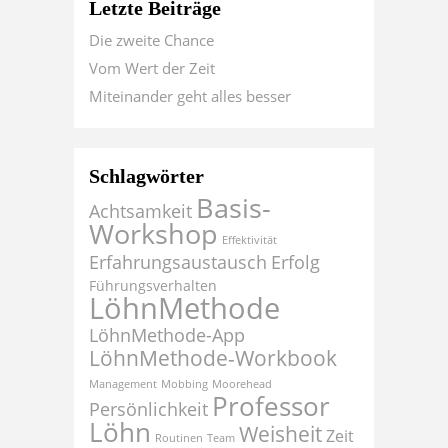
Letzte Beiträge
Die zweite Chance
Vom Wert der Zeit
Miteinander geht alles besser
Schlagwörter
Basis-
Achtsamkeit
Workshop
Effektivität
Erfahrungsaustausch
Erfolg
Führungsverhalten
LöhnMethode
LöhnMethode-App
LöhnMethode-Workbook
Management
Mobbing
Moorehead
Professor
Persönlichkeit
Löhn
Weisheit
Zeit
Routinen
Team