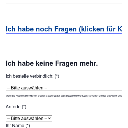
Ich habe noch Fragen (klicken für Kon
Ich habe keine Fragen mehr.
(Grundkurs | PDF),
Ihre Investition:
LöhnMethode-Workbook
Ich bestelle verbindlich: (*)
* inkl. USt., exkl. LM-Package;
Mengenrabatt für Unternehmen auf Anfrage
Wenn Sie Fragen haben oder ein anderes Coachingpaket statt angegeben bevorzugen, schreiben Sie dies bitte weiter unten ins T
Anrede (*)
Ihr Name (*)