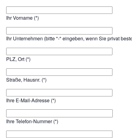
*
Ihre Investition:
90 Minuten
*
Ihre Investition:
180 Minuten
*
Ihre Investition:
300 Minuten
Ihr Vorname (*)
*
Ihre Investition:
individuelles Zeitbudget
* inkl. USt.
Ihr Unternehmen (bitte "-" eingeben, wenn Sie privat bestelle
PLZ, Ort (*)
Straße, Hausnr. (*)
Ihre E-Mail-Adresse (*)
Ihre Telefon-Nummer (*)