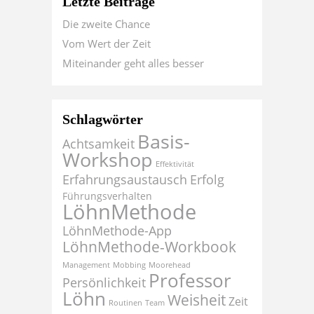
Letzte Beiträge
Die zweite Chance
Vom Wert der Zeit
Miteinander geht alles besser
Schlagwörter
Basis-
Achtsamkeit
Workshop
Effektivität
Erfahrungsaustausch
Erfolg
Führungsverhalten
LöhnMethode
LöhnMethode-App
LöhnMethode-Workbook
Management
Mobbing
Moorehead
Professor
Persönlichkeit
Löhn
Weisheit
Zeit
Routinen
Team