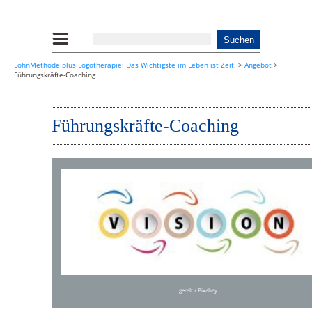
LöhnMethode plus Logotherapie: Das Wichtigste im Leben ist Zeit!
>
Angebot
>
Führungskräfte-Coaching
Führungskräfte-Coaching
geralt
/ Pixabay