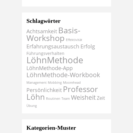
Schlagwörter
Basis-
Achtsamkeit
Workshop
Effektivität
Erfahrungsaustausch
Erfolg
Führungsverhalten
LöhnMethode
LöhnMethode-App
LöhnMethode-Workbook
Management
Mobbing
Moorehead
Professor
Persönlichkeit
Löhn
Weisheit
Zeit
Routinen
Team
Übung
Kategorien-Muster