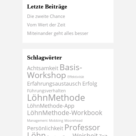
Letzte Beiträge
Die zweite Chance
Vom Wert der Zeit
Miteinander geht alles besser
Schlagwörter
Basis-
Achtsamkeit
Workshop
Effektivität
Erfahrungsaustausch
Erfolg
Führungsverhalten
LöhnMethode
LöhnMethode-App
LöhnMethode-Workbook
Management
Mobbing
Moorehead
Professor
Persönlichkeit
Löhn
Weisheit