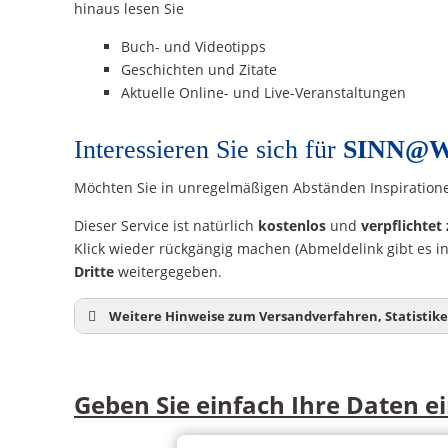
hinaus lesen Sie
Buch- und Videotipps
Geschichten und Zitate
Aktuelle Online- und Live-Veranstaltungen
Interessieren Sie sich für
SINN@
Möchten Sie in unregelmäßigen Abständen Inspiration
Dieser Service ist natürlich
kostenlos
und
verpflichtet 
Klick wieder rückgängig machen (Abmeldelink gibt es i
Dritte
weitergegeben.
Weitere Hinweise zum Versandverfahren, Statisti
®
Einsatz von CleverReach
Der Versand von SINN@WORK erfolgt mittels
CleverReach®,
bei
Analyse von SINN@WORK gespeichert werden.
Geben Sie einfach Ihre Daten e