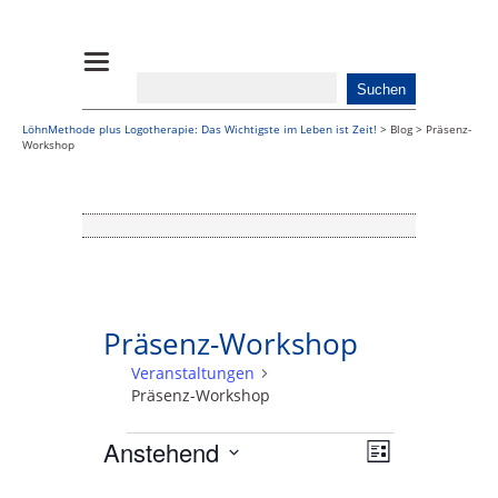
LöhnMethode plus Logotherapie: Das Wichtigste im Leben ist Zeit!
>
Blog
>
Präsenz-
Workshop
Präsenz-Workshop
Veranstaltungen
Präsenz-Workshop
Anstehend
Ansichte
Veranstal
Liste
Datum
Ansichte
Navigati