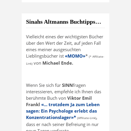
Sinahs Altmanns Buchtipps…
Vielleicht eines der wichtigsten Bücher
über den Wert der Zeit, auf jeden Fall
eines meiner ausgesuchten
Lieblingsbücher ist
«MOMO»
*
(* Affiliate-
von
Michael Ende.
Link)
Wenn Sie sich für
SINN
fragen
interessieren, empfehle ich Ihnen das
berühmte Buch von
Viktor Emil
Frankl
«... trotzdem Ja zum Leben
sagen: Ein Psychologe erlebt das
Konzentrationslager»*
,
(Affiliate-Link)
dass er nach seiner Befreiung in nur
neun Tagen verfasste.