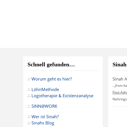
Schnell gefunden…
Sinah
∴
Worum geht es hier?
Sinah 
...from h
∴
LöhnMethode
Post-Adr
∴
Logotherapie & Existenzanalyse
Nehrings
∴
SINN@WORK
∴
Wer ist Sinah?
∴
Sinahs Blog