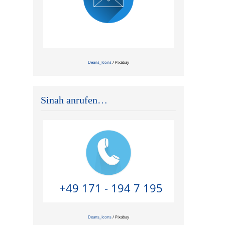
Zeitnahe Antwort garantiert!
Deans_Icons
/ Pixabay
Sinah anrufen…
+49 171 - 194 7 195
Deans_Icons
/ Pixabay