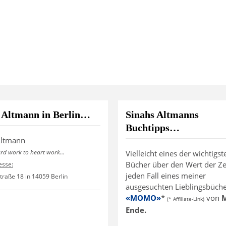
 Altmann in Berlin…
Sinahs Altmanns
Buchtipps…
Altmann
ard work to heart work...
Vielleicht eines der wichtigst
Bücher über den Wert der Zei
esse:
jeden Fall eines meiner
traße 18 in 14059 Berlin
ausgesuchten Lieblingsbücher
«MOMO»
*
von
M
(* Affiliate-Link)
Ende.