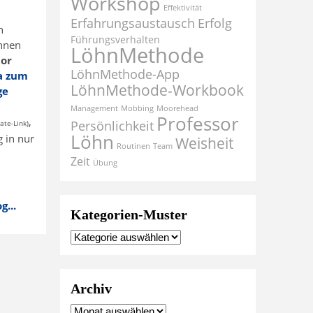
Workshop
Effektivität
Erfahrungsaustausch
Erfolg
n
Führungsverhalten
Ihnen
LöhnMethode
tor
LöhnMethode-App
Ja zum
LöhnMethode-Workbook
ge
Management
Mobbing
Moorehead
Professor
,
Persönlichkeit
liate-Link)
Löhn
g in nur
Weisheit
Routinen
Team
Zeit
Übung
...
Kategorien-Muster
Archiv