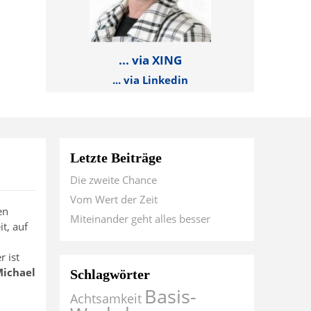
... via XING
... via Linkedin
Letzte Beiträge
Die zweite Chance
Vom Wert der Zeit
en
Miteinander geht alles besser
t, auf
 ist
ichael
Schlagwörter
Basis-
Achtsamkeit