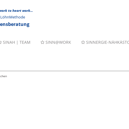
 work to heart work...
er LöhnMethode
mensberatung
SINAH | TEAM
SINN@WORK
SINNERGIE-NÄHKÄST
chen