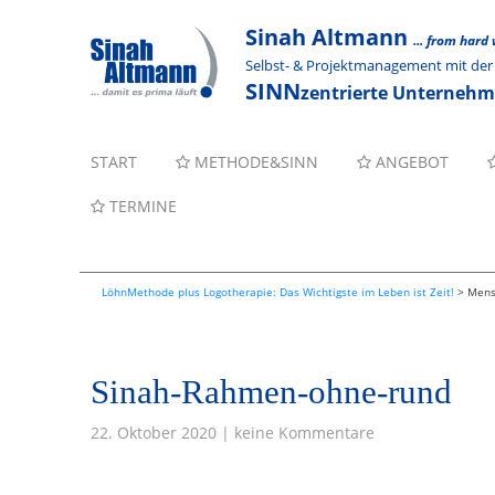
Sinah Altmann
... from hard
Selbst- & Projektmanagement mit d
SINN
zentrierte Unterneh
START
METHODE&SINN
ANGEBOT
TERMINE
LöhnMethode plus Logotherapie: Das Wichtigste im Leben ist Zeit!
>
Mens
Sinah-Rahmen-ohne-rund
22. Oktober 2020 | keine Kommentare