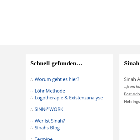
Schnell gefunden…
Sinah
∴
Worum geht es hier?
Sinah 
...from h
∴
LöhnMethode
Post-Adr
∴
Logotherapie & Existenzanalyse
Nehrings
∴
SINN@WORK
∴
Wer ist Sinah?
∴
Sinahs Blog
∴
Termine