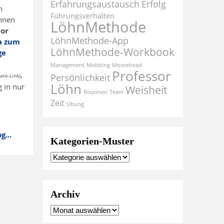
Erfahrungsaustausch
Erfolg
n
Führungsverhalten
Ihnen
LöhnMethode
tor
LöhnMethode-App
Ja zum
LöhnMethode-Workbook
ge
Management
Mobbing
Moorehead
Professor
,
Persönlichkeit
liate-Link)
Löhn
g in nur
Weisheit
Routinen
Team
Zeit
Übung
...
Kategorien-Muster
Archiv