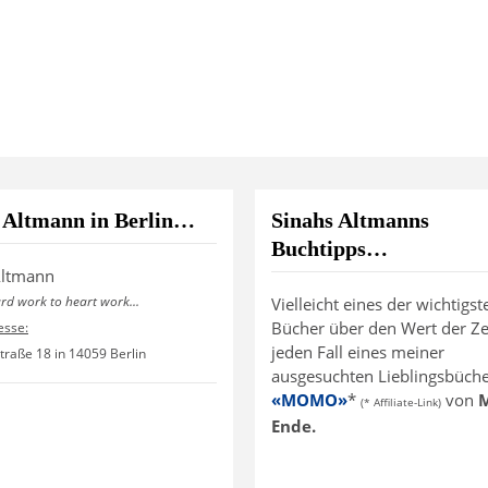
 Altmann in Berlin…
Sinahs Altmanns
Buchtipps…
Altmann
ard work to heart work...
Vielleicht eines der wichtigst
Bücher über den Wert der Zei
esse:
jeden Fall eines meiner
traße 18 in 14059 Berlin
ausgesuchten Lieblingsbücher
«MOMO»
*
von
M
(* Affiliate-Link)
Ende.