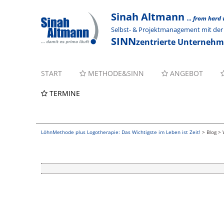
Sinah Altmann
... from hard
Selbst- & Projektmanagement mit d
SINN
zentrierte Unterneh
START
METHODE&SINN
ANGEBOT
TERMINE
LöhnMethode plus Logotherapie: Das Wichtigste im Leben ist Zeit!
>
Blog
>