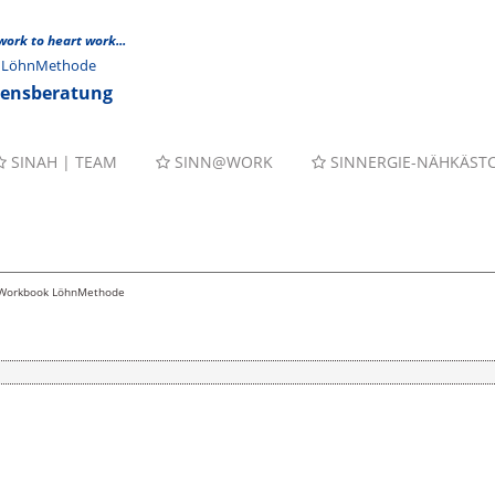
 work to heart work...
er LöhnMethode
mensberatung
SINAH | TEAM
SINN@WORK
SINNERGIE-NÄHKÄST
Workbook LöhnMethode