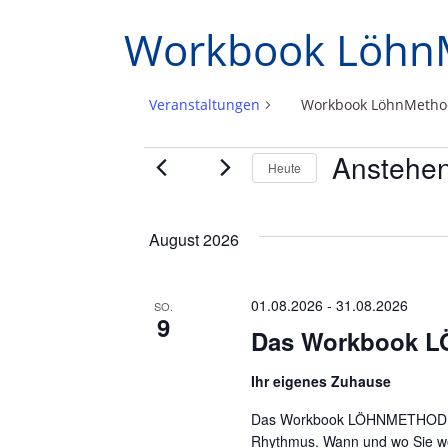
Workbook Löhn
Veranstaltungen
Workbook LöhnMetho
Anstehe
Heute
Datum
wählen.
August 2026
01.08.2026
-
31.08.2026
SO.
9
Das Workbook 
Ihr eigenes Zuhause
Das Workbook LÖHNMETHODE: D
Rhythmus. Wann und wo Sie woll